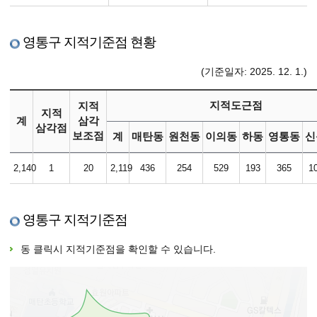
영통구 지적기준점 현황
(기준일자: 2025. 12. 1.)
지적도근점
지적
지적
계
삼각
삼각점
보조점
계
매탄동
원천동
이의동
하동
영통동
신
2,140
1
20
2,119
436
254
529
193
365
1
영통구 지적기준점
동 클릭시 지적기준점을 확인할 수 있습니다.