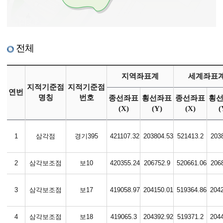
전체
지역좌표계
세계좌표
지적기준점
지적기준점
연번
명칭
번호
종선좌표
횡선좌표
종선좌표
횡
(X)
(Y)
(X)
(
1
삼각점
경기395
421107.32
203804.53
521413.2
203
2
삼각보조점
보10
420355.24
206752.9
520661.06
206
3
삼각보조점
보17
419058.97
204150.01
519364.86
204
4
삼각보조점
보18
419065.3
204392.92
519371.2
204